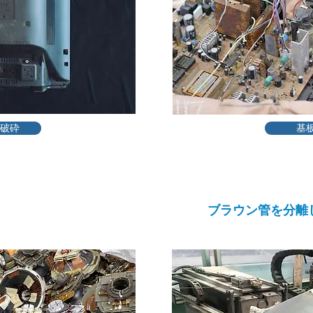
破砕
基
4
ブラウン管を分離