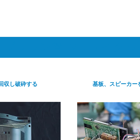
ブラウン管TVリサイクル
2
回収し破砕する
基板、スピーカー