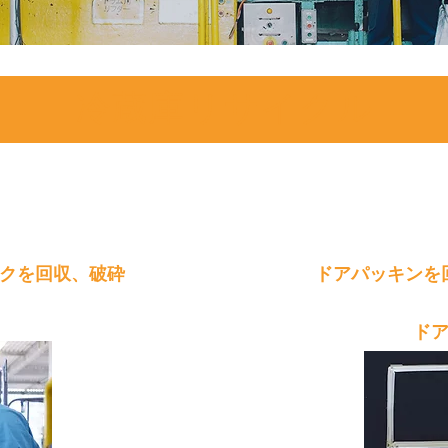
冷蔵庫リサイクル
2
クを回収、破砕
ドアパッキンを
ド