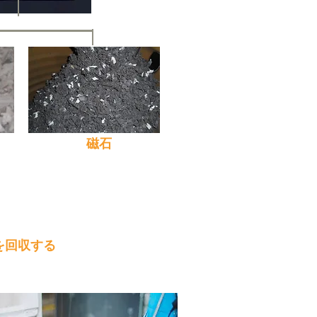
​磁石
を回収する