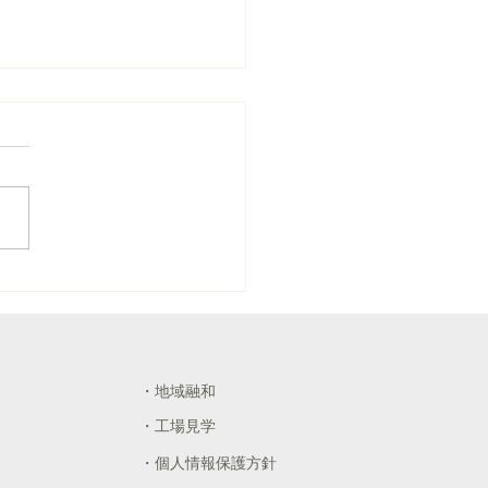
品化率・再資源化率情報
新しました
25年度の再商品化率・再資源
情報を更新しました。 下記
Lよりご確認下さい。
://www.act-b.co.jp/recycling-
ts
・地域融和
・工場見学
・個人情報保護方針