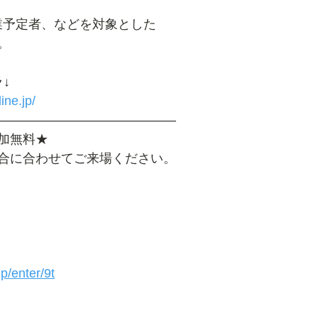
年卒業予定者、などを対象とした
。
↓
ine.jp/
――――――――――――――
加無料★
合に合わせてご来場ください。
jp/enter/9t