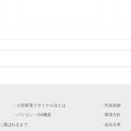
再商
を更
20
化率
UR
https
海と川のクリーンアップ作戦
resul
に参加しました
・小型家電リサイクル法とは
・代表挨拶
・パソコン・OA機器
・環境方針
に運ばれるまで
・会社沿革