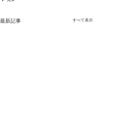
すべて表示
最新記事
再商品化率・再
情報を更新しま
コメント